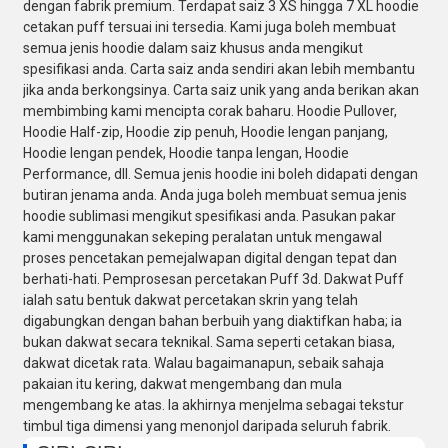
dengan fabrik premium. Terdapat saiz 3 XS hingga 7 XL hoodie
cetakan puff tersuai ini tersedia. Kami juga boleh membuat
semua jenis hoodie dalam saiz khusus anda mengikut
spesifikasi anda. Carta saiz anda sendiri akan lebih membantu
jika anda berkongsinya. Carta saiz unik yang anda berikan akan
membimbing kami mencipta corak baharu. Hoodie Pullover,
Hoodie Half-zip, Hoodie zip penuh, Hoodie lengan panjang,
Hoodie lengan pendek, Hoodie tanpa lengan, Hoodie
Performance, dll. Semua jenis hoodie ini boleh didapati dengan
butiran jenama anda. Anda juga boleh membuat semua jenis
hoodie sublimasi mengikut spesifikasi anda. Pasukan pakar
kami menggunakan sekeping peralatan untuk mengawal
proses pencetakan pemejalwapan digital dengan tepat dan
berhati-hati. Pemprosesan percetakan Puff 3d. Dakwat Puff
ialah satu bentuk dakwat percetakan skrin yang telah
digabungkan dengan bahan berbuih yang diaktifkan haba; ia
bukan dakwat secara teknikal. Sama seperti cetakan biasa,
dakwat dicetak rata. Walau bagaimanapun, sebaik sahaja
pakaian itu kering, dakwat mengembang dan mula
mengembang ke atas. Ia akhirnya menjelma sebagai tekstur
timbul tiga dimensi yang menonjol daripada seluruh fabrik.