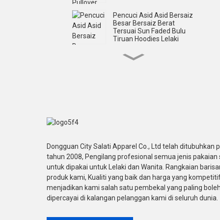
Pencuci Asid Asid Bersaiz
Besar Bersaiz Berat
Tersuai Sun Faded Bulu
Tiruan Hoodies Lelaki
Cetakan Skrin Cuci Asid
Tersuai Zip Up Hoodies
Berlian Buatan Lelaki
Custom Streetwear
Shorts Sleeve Skrin
Dicetak Seluar Pendek
Lengan T Shirts Lelaki
T-shirt Lengan Pendek
Dongguan City Salati Apparel Co., Ltd telah ditubuhkan 
Bercetak Skrin Bersaiz
tahun 2008, Pengilang profesional semua jenis pakaian 
Besar Tersuai Untuk Lelaki
untuk dipakai untuk Lelaki dan Wanita. Rangkaian barisa
produk kami, Kualiti yang baik dan harga yang kompetitif
Baju-T Lengan Panjang
menjadikan kami salah satu pembekal yang paling bole
Applique Embroidery Acid
dipercayai di kalangan pelanggan kami di seluruh dunia.
Wash Double Lyer