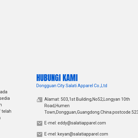
HUBUNGI KAMI
Dongguan City Salati Apparel Co.,Ltd
pada
sedia
Alamat: 503,1st Building,No52,Longyan 10th
n
Road,Humen
 telah
Town,Dongguan,Guangdong.China.postcode.52
h
E-mel: eddy@salatiapparel.com
E-mel: keyan@salatiapparel.com