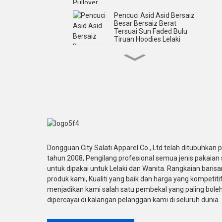
Pencuci Asid Asid Bersaiz
Besar Bersaiz Berat
Tersuai Sun Faded Bulu
Tiruan Hoodies Lelaki
Cetakan Skrin Cuci Asid
Tersuai Zip Up Hoodies
Berlian Buatan Lelaki
Custom Streetwear
Shorts Sleeve Skrin
Dicetak Seluar Pendek
Lengan T Shirts Lelaki
T-shirt Lengan Pendek
Dongguan City Salati Apparel Co., Ltd telah ditubuhkan 
Bercetak Skrin Bersaiz
tahun 2008, Pengilang profesional semua jenis pakaian 
Besar Tersuai Untuk Lelaki
untuk dipakai untuk Lelaki dan Wanita. Rangkaian barisa
produk kami, Kualiti yang baik dan harga yang kompetitif
Baju-T Lengan Panjang
menjadikan kami salah satu pembekal yang paling bole
Applique Embroidery Acid
dipercayai di kalangan pelanggan kami di seluruh dunia.
Wash Double Lyer