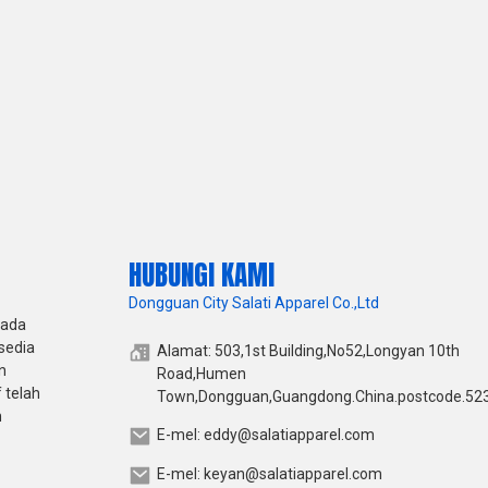
HUBUNGI KAMI
Dongguan City Salati Apparel Co.,Ltd
pada
sedia
Alamat: 503,1st Building,No52,Longyan 10th
n
Road,Humen
 telah
Town,Dongguan,Guangdong.China.postcode.52
h
E-mel: eddy@salatiapparel.com
E-mel: keyan@salatiapparel.com