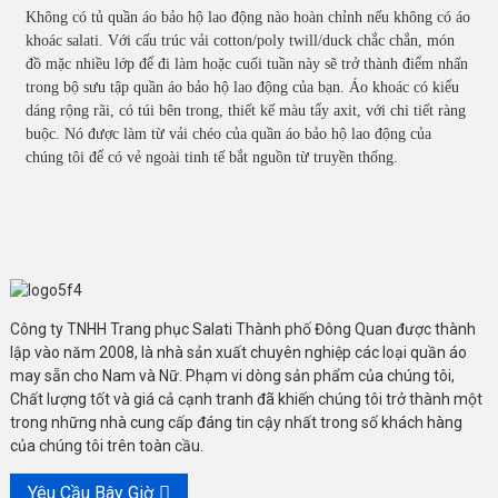
Không có tủ quần áo bảo hộ lao động nào hoàn chỉnh nếu không có áo
khoác salati. Với cấu trúc vải cotton/poly twill/duck chắc chắn, món
đồ mặc nhiều lớp để đi làm hoặc cuối tuần này sẽ trở thành điểm nhấn
trong bộ sưu tập quần áo bảo hộ lao động của bạn. Áo khoác có kiểu
dáng rộng rãi, có túi bên trong, thiết kế màu tẩy axit, với chi tiết ràng
buộc. Nó được làm từ vải chéo của quần áo bảo hộ lao động của
chúng tôi để có vẻ ngoài tinh tế bắt nguồn từ truyền thống.
Công ty TNHH Trang phục Salati Thành phố Đông Quan được thành
lập vào năm 2008, là nhà sản xuất chuyên nghiệp các loại quần áo
may sẵn cho Nam và Nữ. Phạm vi dòng sản phẩm của chúng tôi,
Chất lượng tốt và giá cả cạnh tranh đã khiến chúng tôi trở thành một
trong những nhà cung cấp đáng tin cậy nhất trong số khách hàng
của chúng tôi trên toàn cầu.
Yêu Cầu Bây Giờ