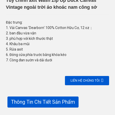
Tùy chỉnh axit Wash Zip Up Duck Canvas
Vintage ngoài trời áo khoác nam công sở
Đặc trưng:
1. Vải Canvas 'Dearborn' 100% Cotton Hữu Cơ, 12 oz；
2. ban đầu vừa vặn
3. phù hợp với kích thước thật
4. Khâu ba mũi
5. Rửa axit
6. Đóng cửa phía trước bằng khóa kéo
7. Còng đan sườn và dải dưới
LIÊN HỆ CHÚNG TÔI
Thông Tin Chi Tiết Sản Phẩm