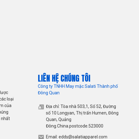
LIÊN HỆ CHÚNG TÔI
Công ty TNHH May mặc Salati Thành phố
được
Đông Quan
ác loại
ẩm của
Địa chỉ: Tòa nhà 503,1, Số 52, Đường
chúng
số 10 Longyan, Thị trấn Humen, Đông
 nhất
Quan, Quảng
Đông.China.postcode.523000
Email: eddy@salatiapparel.com