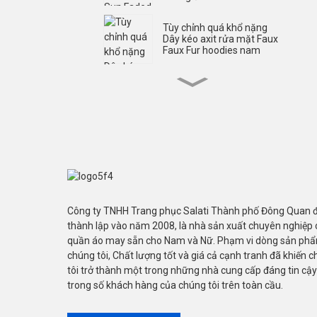
Tùy chỉnh quá khổ nặng
Dây kéo axit rửa mặt Faux
Faux Fur hoodies nam
Màn hình rửa axit tùy
chỉnh In Zip Up Áo khoác
kim cương giả nam
Quần short dạo phố tùy
chỉnh Quần short tay áo in
Quần short tay áo T Áo sơ
mi nam
Áo thun tay ngắn in màn
Công ty TNHH Trang phục Salati Thành phố Đông Quan 
hình khổ lớn dành cho nam
thành lập vào năm 2008, là nhà sản xuất chuyên nghiệp c
quần áo may sẵn cho Nam và Nữ. Phạm vi dòng sản ph
chúng tôi, Chất lượng tốt và giá cả cạnh tranh đã khiến 
Áo thun dài tay thêu axit
tôi trở thành một trong những nhà cung cấp đáng tin cậy
đính tùy chỉnh Lyer đôi
trong số khách hàng của chúng tôi trên toàn cầu.