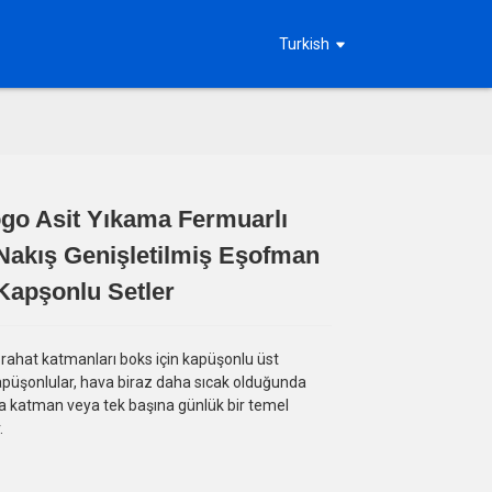
Turkish
go Asit Yıkama Fermuarlı
Loading...
Loading...
Loading...
Loading...
Nakış Genişletilmiş Eşofman
 Kapşonlu Setler
rahat katmanları boks için kapüşonlu üst
Kapüşonlular, hava biraz daha sıcak olduğunda
rta katman veya tek başına günlük bir temel
.