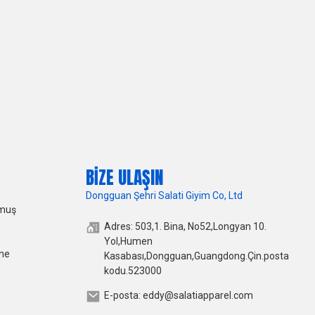
BIZE ULAŞIN
Dongguan Şehri Salati Giyim Co, Ltd
lmuş
Adres: 503,1. Bina, No52,Longyan 10.
Yol,Humen
ine
Kasabası,Dongguan,Guangdong.Çin.posta
kodu.523000
E-posta: eddy@salatiapparel.com