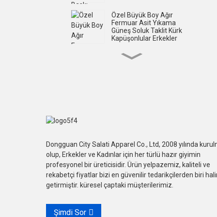
Özel Büyük Boy Ağır
Fermuar Asit Yıkama
Güneş Soluk Taklit Kürk
Kapüşonlular Erkekler
Özel Asit Yıkama Serigrafi
Baskı Fermuarlı Taklidi
Kapüşonlular Erkekler
Özel Streetweet Şort Kol
Ekran Baskılı Şort Kollu T
Shirt Erkek
Erkek Özel Büyük Boy
Dongguan City Salati Apparel Co., Ltd, 2008 yılında kuru
Serigrafi Baskılı Şort Kol
olup, Erkekler ve Kadınlar için her türlü hazır giyimin
Tişörtler
profesyonel bir üreticisidir. Ürün yelpazemiz, kaliteli ve
rekabetçi fiyatlar bizi en güvenilir tedarikçilerden biri hal
Özel Aplike Nakış Asit
getirmiştir. küresel çaptaki müşterilerimiz.
Yıkama Çift Katlı Uzun
Kollu Tişörtler
Şimdi Sor