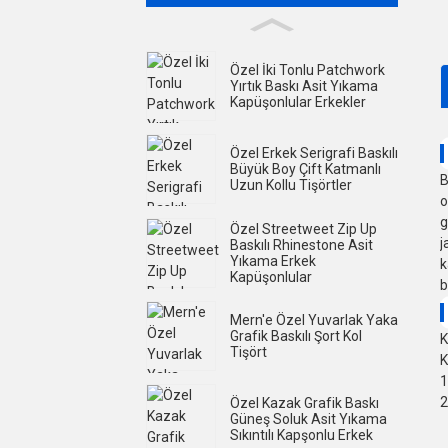
Özel İki Tonlu Patchwork
Yırtık Baskı Asit Yıkama
Kapüşonlular Erkekler
Özel Erkek Serigrafi Baskılı
Büyük Boy Çift Katmanlı
B
Uzun Kollu Tişörtler
o
g
Özel Streetweet Zip Up
j
Baskılı Rhinestone Asit
Yıkama Erkek
k
Kapüşonlular
b
Mern'e Özel Yuvarlak Yaka
Grafik Baskılı Şort Kol
K
Tişört
K
1
2
Özel Kazak Grafik Baskı
Güneş Soluk Asit Yıkama
Sıkıntılı Kapşonlu Erkek