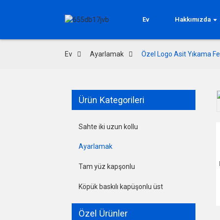
Ev
Hakkımızda
Ev
Ayarlamak
Özel Logo Asit Yıkama Fer
Ürün Kategorileri
Loading...
Loading...
Sahte iki uzun kollu
Ayarlamak
Tam yüz kapşonlu
Köpük baskılı kapüşonlu üst
Özel Ürünler