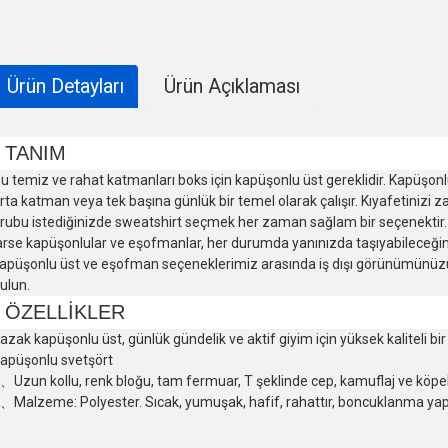
Ürün Detayları
Ürün Açıklaması
TANIM
u temiz ve rahat katmanları boks için kapüşonlu üst gereklidir. Kapüşonl
rta katman veya tek başına günlük bir temel olarak çalışır. Kıyafetiniz
rubu istediğinizde sweatshirt seçmek her zaman sağlam bir seçenektir
arse kapüşonlular ve eşofmanlar, her durumda yanınızda taşıyabileceğin
apüşonlu üst ve eşofman seçeneklerimiz arasında iş dışı görünümün
ulun.
ÖZELLİKLER
azak kapüşonlu üst, günlük gündelik ve aktif giyim için yüksek kaliteli bir
apüşonlu svetşört
、Uzun kollu, renk bloğu, tam fermuar, T şeklinde cep, kamuflaj ve köpek
、Malzeme: Polyester. Sıcak, yumuşak, hafif, rahattır, boncuklanma ya