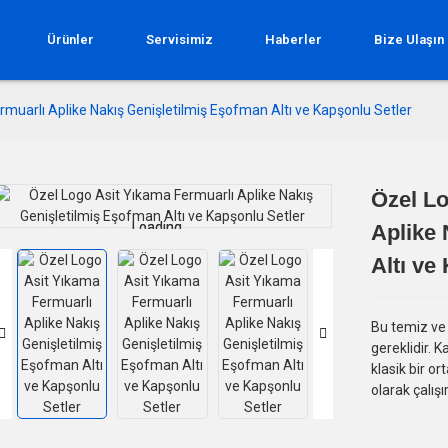
Ürünler
Servisimiz
Haberler
Bize Ulaşın
muarlı Aplike Nakış Genişletilmiş Eşofman Altı ve Kapşonlu Setler
Özel Lo
Loading...
Loading...
Aplike 
Altı ve
Bu temiz ve 
gereklidir. 
klasik bir o
olarak çalışır