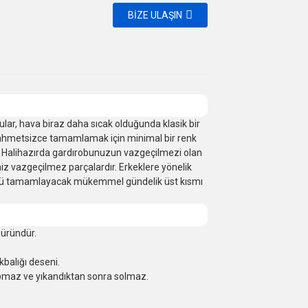
BIZE ULAŞIN
ular, hava biraz daha sıcak olduğunda klasik bir
i zahmetsizce tamamlamak için minimal bir renk
. Halihazırda gardırobunuzun vazgeçilmezi olan
iz vazgeçilmez parçalardır. Erkeklere yönelik
üzü tamamlayacak mükemmel gündelik üst kısmı
 üründür.
balığı deseni.
pmaz ve yıkandıktan sonra solmaz.