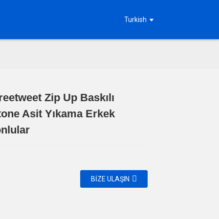
Turkish
reetweet Zip Up Baskılı
Loading...
Loading...
Loading...
Loading...
tone Asit Yıkama Erkek
nlular
BIZE ULAŞIN