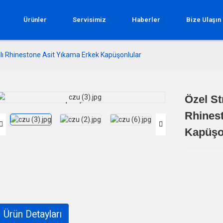
Ürünler
Servisimiz
Haberler
Bize Ulaşın
lı Rhinestone Asit Yıkama Erkek Kapüşonlular
Özel St
Loading...
Loading...
Rhines
Kapüşo
Ürün Detayları