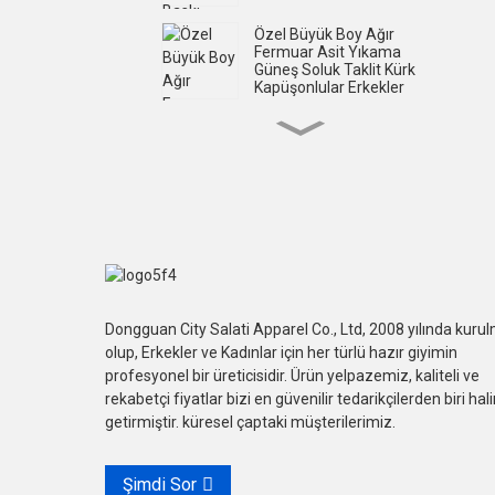
Özel Büyük Boy Ağır
Fermuar Asit Yıkama
Güneş Soluk Taklit Kürk
Kapüşonlular Erkekler
Özel Asit Yıkama Serigrafi
Baskı Fermuarlı Taklidi
Kapüşonlular Erkekler
Özel Streetweet Şort Kol
Ekran Baskılı Şort Kollu T
Shirt Erkek
Erkek Özel Büyük Boy
Dongguan City Salati Apparel Co., Ltd, 2008 yılında kuru
Serigrafi Baskılı Şort Kol
olup, Erkekler ve Kadınlar için her türlü hazır giyimin
Tişörtler
profesyonel bir üreticisidir. Ürün yelpazemiz, kaliteli ve
rekabetçi fiyatlar bizi en güvenilir tedarikçilerden biri hal
Özel Aplike Nakış Asit
getirmiştir. küresel çaptaki müşterilerimiz.
Yıkama Çift Katlı Uzun
Kollu Tişörtler
Şimdi Sor