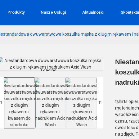
Produkty
Nasze Usługi
Aktualności
Skontaktu
iestandardowa dwuwarstwowa koszulka męska z długim rękawem i na
Niesta
Loading...
Loading...
koszul
nadruk
tshirts opie
materiałach
współczesny
czasu, rzuc
dwoistość dz
na zdjęciu T