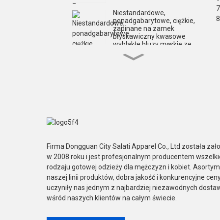
7
Niestandardowe,
8
ponadgabarytowe, ciężkie,
zapinane na zamek
błyskawiczny kwasowe
wyblakłe bluzy męskie ze
sztucznego futra
Niestandardowe,
kwasowe sitodrukowe
bluzy z kapturem i
zamkiem błyskawicznym
dla mężczyzn
Niestandardowe szorty
Streetwear z rękawami i
sitodrukiem, szorty z
rękawami, koszulki męskie
Niestandardowe,
ponadgabarytowe
Firma Dongguan City Salati Apparel Co., Ltd została zał
koszulki z krótkim
w 2008 roku i jest profesjonalnym producentem wszelk
rękawem i nadrukiem dla
mężczyzn
rodzaju gotowej odzieży dla mężczyzn i kobiet. Asorty
naszej linii produktów, dobra jakość i konkurencyjne cen
Niestandardowe aplikacje
z haftem Acid Wash,
uczyniły nas jednym z najbardziej niezawodnych dost
dwuwarstwowe T-shirty z
wśród naszych klientów na całym świecie.
długim rękawem