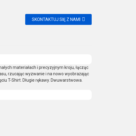
SKONTAKTUJ SIĘ Z NAMI
nałych materiałach i precyzyjnym kroju, łącząc
asu, rzucając wyzwanie i na nowo wyobrażając
jęciu T-Shirt. Długie rękawy. Dwuwarstwowa.