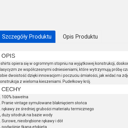
Szczegóły Produktu
Opis Produktu
OPIS
-shirts opiera się w ogromnym stopniu na wyjątkowej konstrukcji, dosko
lasycyzm ze współczesnymi odniesieniami, które wytrzymują próbę cz
obie dwoistość dzięki innowacjom i poczuciu śmiałości, jak widać na zd
onstrukcja z wieloma kieszeniami. Pudełkowy krój.
CECHY
. 100% bawełna
. Pranie vintage symulowane blaknięciem słońca
. rękawy ze średniej grubości materiału termicznego
, duży sitodruk na bazie wody
. Surowe, nieobrębione rękawy i dół
, podwójnie tkana etykieta