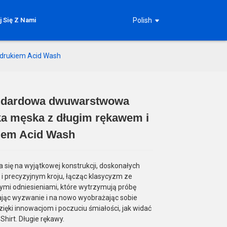
j Się Z Nami
Polish
drukiem Acid Wash
ndardowa dwuwarstwowa
Loading...
Loading...
Loading...
Loading...
ka męska z długim rękawem i
iem Acid Wash
ra się na wyjątkowej konstrukcji, doskonałych
 i precyzyjnym kroju, łącząc klasycyzm ze
mi odniesieniami, które wytrzymują próbę
ając wyzwanie i na nowo wyobrażając sobie
ięki innowacjom i poczuciu śmiałości, jak widać
-Shirt. Długie rękawy.