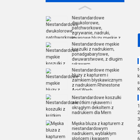
Niestandardowe
dwukolorowe,
patchworkowe,
zgrywanie, nadruki,
kwasowe bluzy męskie z
kapturem
Niestandardowe męskie
koszulki z nadrukiem,
ponadgabarytowe,
dwuwarstwowe, z długim
rękawem
t
Niestandardowe męskie
bluzy z kapturem i
k
zamkiem błyskawicznym
s
z nadrukiem Rhinestone
K
Acid Wash
Niestandardowe koszulki
z krótkim rękawem i
1
okrągłym dekoltem z
2
nadrukiem dla Mern
3
Męska bluza z kapturem z
4
niestandardowym
5
nadrukiem, wyblakłym
słońcem i kwasem
6