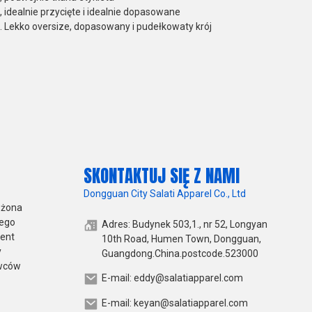
, idealnie przycięte i idealnie dopasowane
. Lekko oversize, dopasowany i pudełkowaty krój
SKONTAKTUJ SIĘ Z NAMI
Dongguan City Salati Apparel Co., Ltd
ożona
iego
Adres: Budynek 503,1., nr 52, Longyan
ment
10th Road, Humen Town, Dongguan,
y
Guangdong.China.postcode.523000
awców
E-mail: eddy@salatiapparel.com
E-mail: keyan@salatiapparel.com