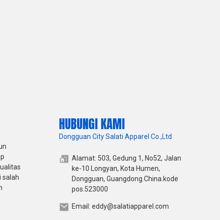
HUBUNGI KAMI
Dongguan City Salati Apparel Co.,Ltd
un
ap
Alamat: 503, Gedung 1, No52, Jalan
ualitas
ke-10 Longyan, Kota Humen,
 salah
Dongguan, Guangdong.China.kode
h
pos.523000
Email: eddy@salatiapparel.com