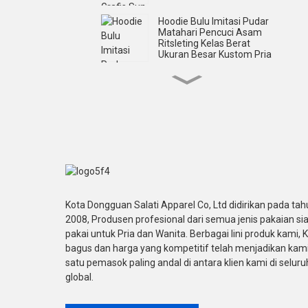
Hoodie Bulu Imitasi Pudar
Matahari Pencuci Asam
Ritsleting Kelas Berat
Ukuran Besar Kustom Pria
Hoodie Berlian Imitasi Zip
Up Cetak Layar Asam
Kustom Pria
Kaus Lengan Pendek
Cetak Layar Lengan
Pendek Pakaian Jalanan
Kustom Pria
Kaos Lengan Pendek
Kota Dongguan Salati Apparel Co, Ltd didirikan pada tah
Cetak Layar Besar Kustom
2008, Produsen profesional dari semua jenis pakaian si
Untuk Pria
pakai untuk Pria dan Wanita. Berbagai lini produk kami, K
bagus dan harga yang kompetitif telah menjadikan kami
Kaos Lengan Panjang
satu pemasok paling andal di antara klien kami di seluru
Double Lyer Bordir
global.
Applique Kustom