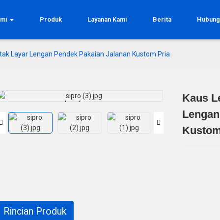
ami
Produk
Layanan Kami
Berita
Hubung
ak Layar Lengan Pendek Pakaian Jalanan Kustom Pria
Kaus L
Loading...
Loading...
Lengan
Kustom
Rincian Produk