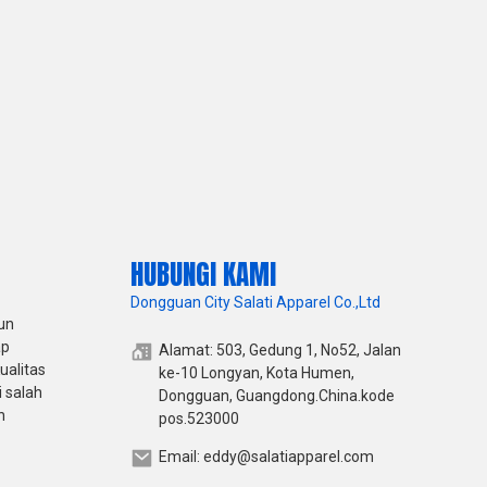
HUBUNGI KAMI
Dongguan City Salati Apparel Co.,Ltd
un
ap
Alamat: 503, Gedung 1, No52, Jalan
ualitas
ke-10 Longyan, Kota Humen,
 salah
Dongguan, Guangdong.China.kode
h
pos.523000
Email: eddy@salatiapparel.com