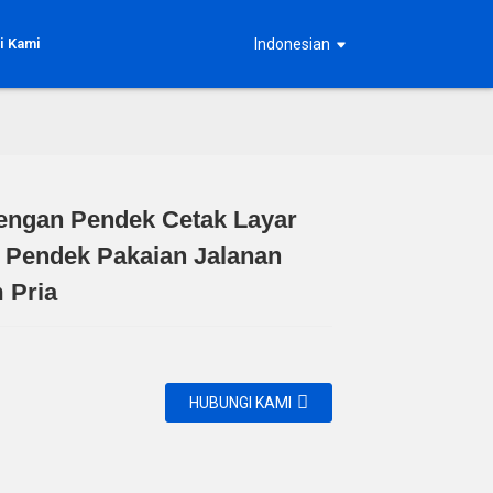
i Kami
Indonesian
engan Pendek Cetak Layar
Loading...
Loading...
Loading...
Loading...
 Pendek Pakaian Jalanan
 Pria
HUBUNGI KAMI