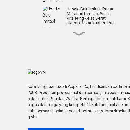
Hoodie Bulu Imitasi Pudar
Matahari Pencuci Asam
Ritsleting Kelas Berat
Ukuran Besar Kustom Pria
Hoodie Berlian Imitasi Zip
Up Cetak Layar Asam
Kustom Pria
Kaus Lengan Pendek
Cetak Layar Lengan
Pendek Pakaian Jalanan
Kustom Pria
Kaos Lengan Pendek
Kota Dongguan Salati Apparel Co, Ltd didirikan pada tah
Cetak Layar Besar Kustom
2008, Produsen profesional dari semua jenis pakaian si
Untuk Pria
pakai untuk Pria dan Wanita. Berbagai lini produk kami, K
bagus dan harga yang kompetitif telah menjadikan kami
Kaos Lengan Panjang
satu pemasok paling andal di antara klien kami di seluru
Double Lyer Bordir
global.
Applique Kustom