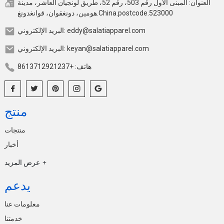
العنوان: المبنى الأول رقم 503، رقم 52، طريق لونجيان العاشر، مدينة
هومين، دونغقوان، قوانغدونغ.China.postcode.523000
البريد الإلكتروني: eddy@salatiapparel.com
البريد الإلكتروني: keyan@salatiapparel.com
هاتف: +8613712921237
منتج
منتجات
أخبار
عرض المزيد
يدعم
معلومات عنا
خدمتنا