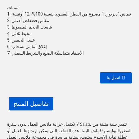
سمات:
1. قماش "ديربورن" مصنوع من القطن العضوي بنسبة 100%، 12 أونصة؛
2. مقاس فضفاض أصلي
3. يناسب الحجم المضبوط
4. مخيط ثلاثي
5. غسل الحمض
6. إغلاق أمامي بسحاب
7. الأصفاد متماسكة الضلع والشريط السفلي
اتصل بنا
تفاصيل المنتج
لا تكتمل خزانة ملابس العمل بدون سترة Salati. تتميز ببنية متينة من
القطن/البوليستر/قماش البط، هذه القطعة التي يمكن ارتداؤها للعمل أو
عطلة نهاية الأسبوع ستصبح بمثابة مرساة في مجموعة ملابس العمل