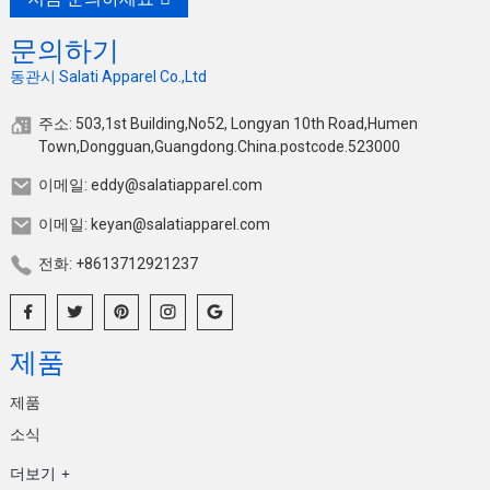
문의하기
동관시 Salati Apparel Co.,Ltd
주소: 503,1st Building,No52, Longyan 10th Road,Humen
Town,Dongguan,Guangdong.China.postcode.523000
이메일: eddy@salatiapparel.com
이메일: keyan@salatiapparel.com
전화: +8613712921237
제품
제품
소식
더보기