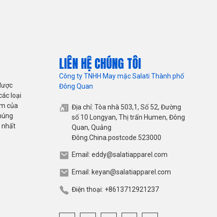
LIÊN HỆ CHÚNG TÔI
Công ty TNHH May mặc Salati Thành phố
được
Đông Quan
ác loại
ẩm của
Địa chỉ: Tòa nhà 503,1, Số 52, Đường
chúng
số 10 Longyan, Thị trấn Humen, Đông
 nhất
Quan, Quảng
Đông.China.postcode.523000
Email: eddy@salatiapparel.com
Email: keyan@salatiapparel.com
Điện thoại: +8613712921237