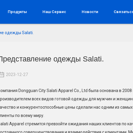
Продукты
Наш Сервис
Новости
Связатьс
е одежды Salati.
Представление одежды Salati.
2023-12-27
омпания Dongguan City Salati Apparel Co., Ltd была основана в 20
роизводителем всех видов готовой одежды для мужчин и женщин
ачество и конкурентоспособные цены сделали нас одним из самы
лиенты по всему миру.
alati Apparel стремится превзойти ожидания наших клиентов по кач
остоянного совершенствования и взаимодействия с клиентами. Мы