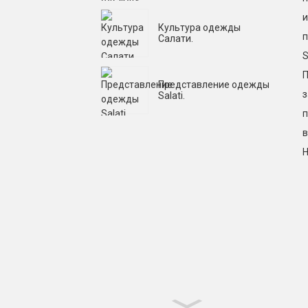
и
Культура одежды
п
Салати.
S
П
Представление одежды
з
Salati.
п
в
Н