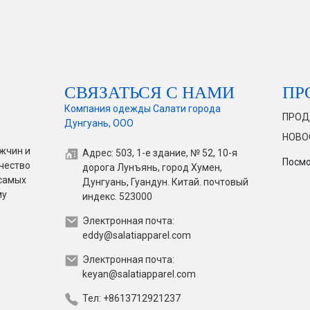
СВЯЗАТЬСЯ С НАМИ
ПР
Компания одежды Салати города
ПРОД
Дунгуань, ООО
НОВО
жчин и
Адрес: 503, 1-е здание, № 52, 10-я
Посмо
чество
дорога Лунъянь, город Хумен,
 самых
Дунгуань, Гуандун. Китай. почтовый
му
индекс. 523000
Электронная почта:
eddy@salatiapparel.com
Электронная почта:
keyan@salatiapparel.com
Тел: +8613712921237