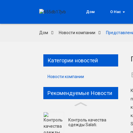
Дом
О Нас
Дом
Новости компании
Представлени
Категории новостей
Новости компании
К
Рекомендуемые Новости
п
к
к
Контроль качества
S
одежды Salati.
п