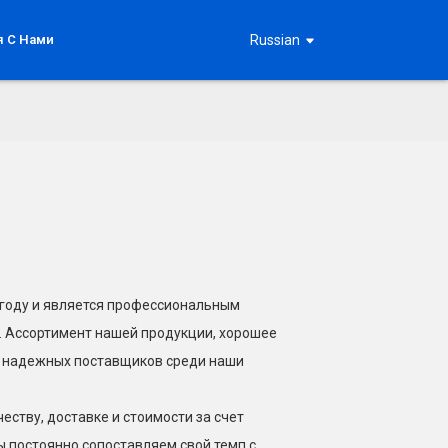
я С Нами
Russian
08 году и является профессиональным
. Ассортимент нашей продукции, хорошее
х надежных поставщиков среди наши
еству, доставке и стоимости за счет
 постоянно сопоставляем свой темп с