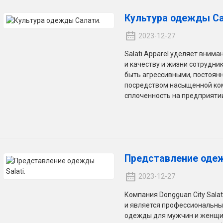
Культура одежды Са
2023-12-27
Salati Apparel уделяет вним
и качеству и жизни сотрудни
быть агрессивными, постоян
посредством насыщенной ком
сплоченность на предприятии 
Представление одеж
2023-12-27
Компания Dongguan City Salati
и является профессиональны
одежды для мужчин и женщин