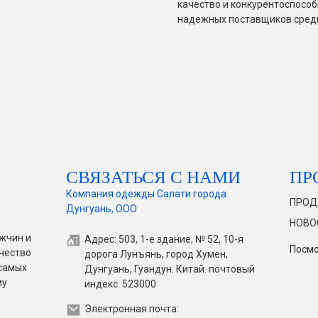
качество и конкурентоспосо
надежных поставщиков среди 
СВЯЗАТЬСЯ С НАМИ
ПР
Компания одежды Салати города
ПРОД
Дунгуань, ООО
НОВО
жчин и
Адрес: 503, 1-е здание, № 52, 10-я
Посмо
чество
дорога Лунъянь, город Хумен,
 самых
Дунгуань, Гуандун. Китай. почтовый
му
индекс. 523000
Электронная почта: