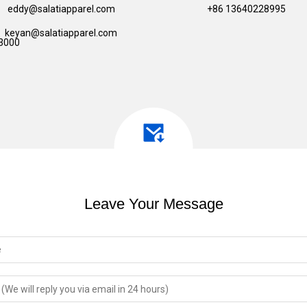
eddy@salatiapparel.com
+86 13640228995
keyan@salatiapparel.com
3000
Leave Your Message