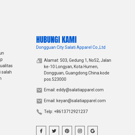
HUBUNGI KAMI
Dongguan City Salati Apparel Co.,Ltd
un
ap
Alamat: 503, Gedung 1, No52, Jalan
ualitas
ke-10 Longyan, Kota Humen,
 salah
Dongguan, Guangdong.China.kode
h
pos.523000
Email: eddy@salatiapparel.com
Email: keyan@salatiapparel.com
Telp: +8613712921237