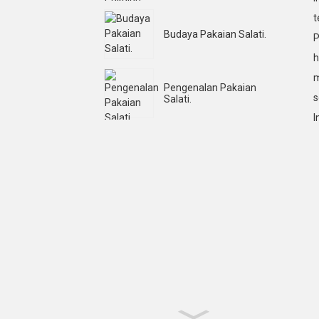
t
Budaya Pakaian Salati.
P
h
m
Pengenalan Pakaian
s
Salati.
I