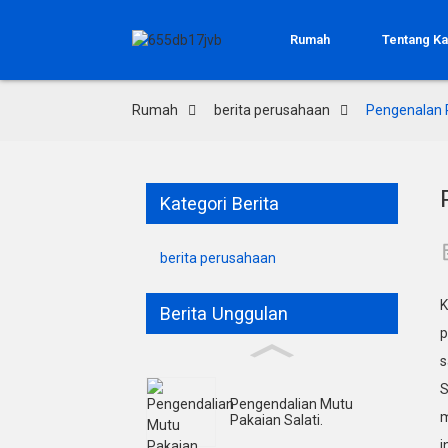
Rumah
Tentang K
Rumah
berita perusahaan
Pengenalan P
Kategori Berita
berita perusahaan
K
Berita Unggulan
p
s
S
Pengendalian Mutu
m
Pakaian Salati.
i