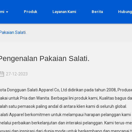
ami
Produk
Layanan Kami
Berita
Hubung
akaian Salati.
Pengenalan Pakaian Salati.
27-12-2023
ota Dongguan Salati Apparel Co, Ltd didirikan pada tahun 2008, Produse
akai untuk Pria dan Wanita. Berbagai lini produk kami, Kualitas bagus 
alah satu pemasok paling andal di antara klien kami di seluruh global.
alati Apparel berkomitmen untuk melampaui harapan pelanggan kami d
elalui perbaikan berkelanjutan dan interaksi pelanggan. Kami terus
novasi dan inspirasi dari dunia mode untuk berkembang dan mencapai